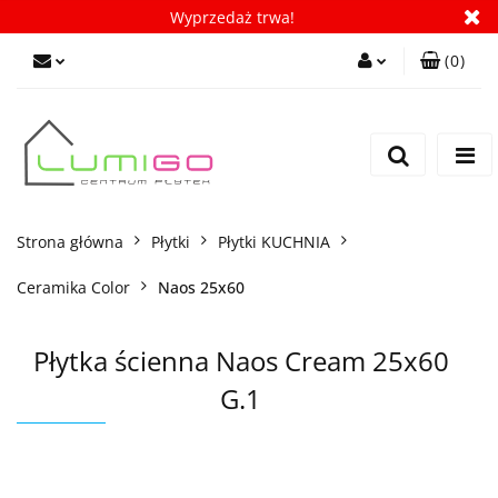
Wyprzedaż trwa!
(
0
)
Zaloguj się
Zarejestruj się
Dodaj zgłoszenie
Zgody cookies
Strona główna
Płytki
Płytki KUCHNIA
Ceramika Color
Naos 25x60
Płytka ścienna Naos Cream 25x60
G.1