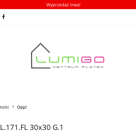
Wyprzedaż trwa!
spiracje
Porady/ABC płytek
Nowości
Bestseller
racje
Porady/ABC płytek
Nowości
Bestsellery
mstic
Opp!
L.171.FL 30x30 G.1