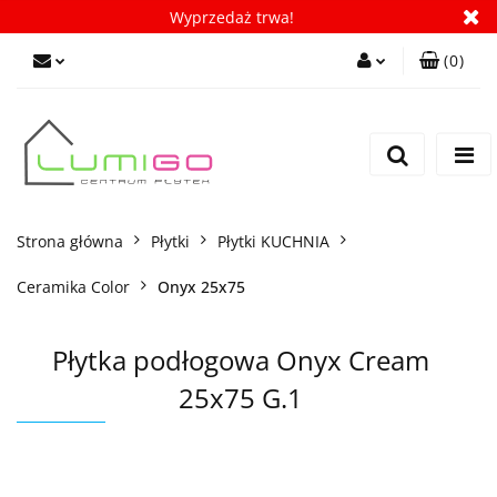
Wyprzedaż trwa!
(
0
)
Zaloguj się
Zarejestruj się
Dodaj zgłoszenie
Zgody cookies
Strona główna
Płytki
Płytki KUCHNIA
Ceramika Color
Onyx 25x75
Płytka podłogowa Onyx Cream
25x75 G.1