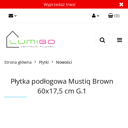
Wyprzedaż trwa!
(
0
)
Zaloguj się
Zarejestruj się
Dodaj zgłoszenie
Zgody cookies
Strona główna
Płytki
Nowości
Płytka podłogowa Mustiq Brown
60x17,5 cm G.1