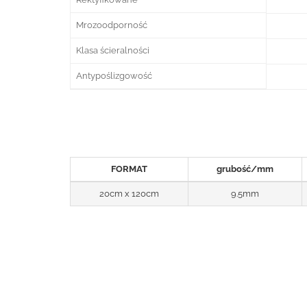
Mrozoodporność
Klasa ścieralności
Antypoślizgowość
FORMAT
grubość/mm
20cm x 120cm
9.5mm