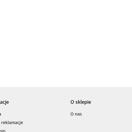
Ariana
AZTECA
acje
O sklepie
Barwolf
a
O nas
i reklamacje
min