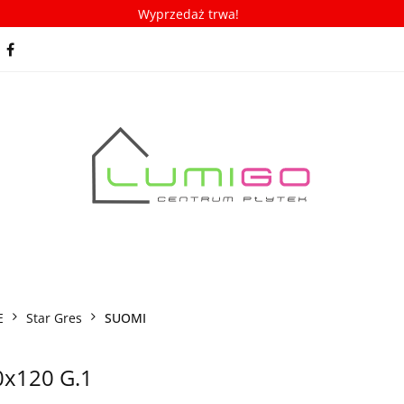
Wyprzedaż trwa!
spiracje
Porady/ABC płytek
Nowości
Bestseller
racje
Porady/ABC płytek
Nowości
Bestsellery
E
Star Gres
SUOMI
0x120 G.1