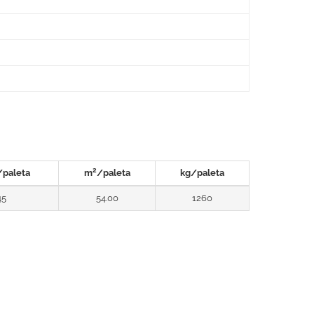
2
/paleta
m
/paleta
kg/paleta
45
54.00
1260