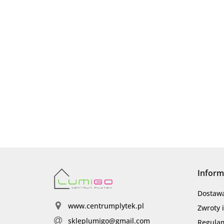
Inform
Dostaw
www.centrumplytek.pl
Zwroty 
skleplumigo@gmail.com
Regula