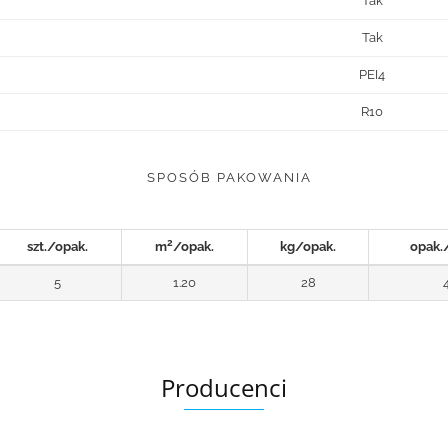
Tak
Tak
PEI4
R10
SPOSÓB PAKOWANIA
2
szt./opak.
m
/opak.
kg/opak.
opak.
5
1.20
28
Producenci