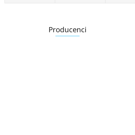
Producenci
Ariana
AZTECA