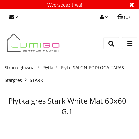
Wyprzedaż trwa!
(
0
)
Zaloguj się
Zarejestruj się
Dodaj zgłoszenie
Zgody cookies
Strona główna
Płytki
Płytki SALON-PODŁOGA-TARAS
Stargres
STARK
Płytka gres Stark White Mat 60x60
G.1