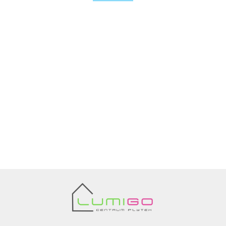
Ariana
AZTECA
Barwolf