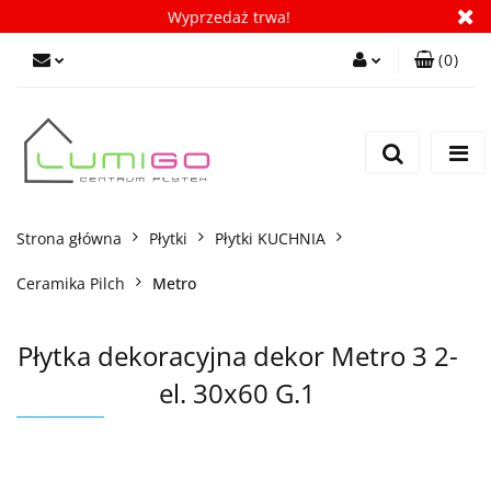
Wyprzedaż trwa!
(
0
)
Zaloguj się
Zarejestruj się
Dodaj zgłoszenie
Zgody cookies
Strona główna
Płytki
Płytki KUCHNIA
Ceramika Pilch
Metro
Płytka dekoracyjna dekor Metro 3 2-
el. 30x60 G.1