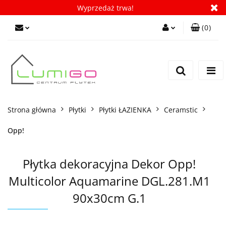
Wyprzedaż trwa!
(
0
)
Zaloguj się
Zarejestruj się
Dodaj zgłoszenie
Zgody cookies
Strona główna
Płytki
Płytki ŁAZIENKA
Ceramstic
Opp!
Płytka dekoracyjna Dekor Opp!
Multicolor Aquamarine DGL.281.M1
90x30cm G.1