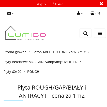
Wyprzedaż trwa!
(
0
)
Zaloguj się
Zarejestruj się
Dodaj zgłoszenie
Zgody cookies
Strona główna
Beton ARCHITEKTONICZNY-PŁYTY
Płyty Betonowe MORGAN &amp;amp; MOLLER
Płyty 60x90
ROUGH
Płyta ROUGH/GAP/BIAŁY i
ANTRACYT - cena za 1m2