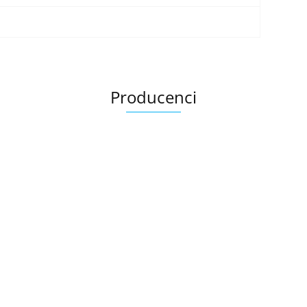
Producenci
Ariana
AZTECA