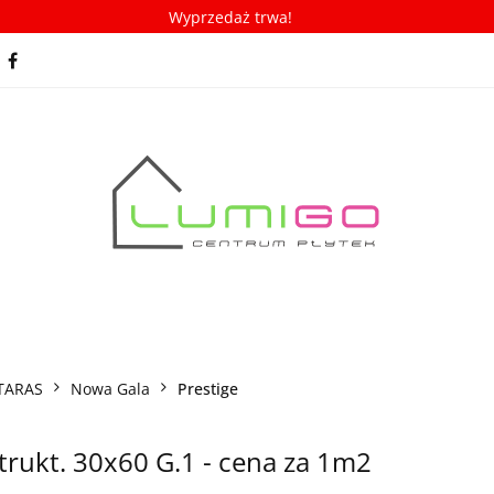
Wyprzedaż trwa!
spiracje
Porady/ABC płytek
Nowości
Bestseller
racje
Porady/ABC płytek
Nowości
Bestsellery
TARAS
Nowa Gala
Prestige
rukt. 30x60 G.1 - cena za 1m2