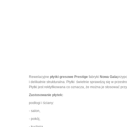
Rewelacyjne
płytki gresowe Prestige
fabryki
Nowa Gala
przypo
i delikatnie strukturalna. Płytki świetnie sprawdzą się w prze
Płytki jest rektyfikowana co oznacza, że można je stosować przy
Zastosowanie płytek:
podłogi i ściany:
- salon,
- pokój,
- kuchnia,