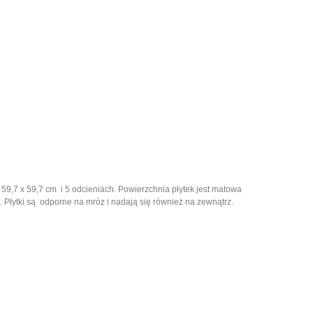
 59,7 x 59,7 cm i 5 odcieniach. Powierzchnia płytek jest matowa
. Płytki są odporne na mróz i nadają się również na zewnątrz.