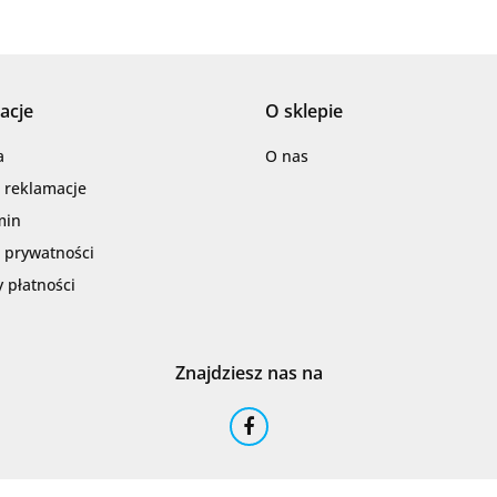
acje
O sklepie
Barwolf
a
O nas
i reklamacje
min
a prywatności
 płatności
Cerambell
Znajdziesz nas na
Ceramfix