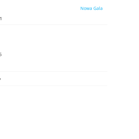
Nowa Gala
1
5
y