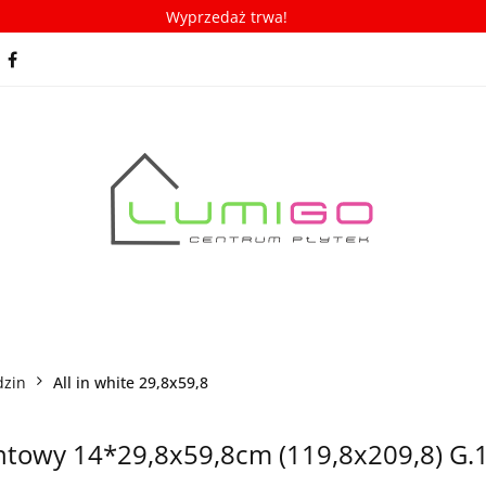
Wyprzedaż trwa!
spiracje
Porady/ABC płytek
Nowości
Bestseller
racje
Porady/ABC płytek
Nowości
Bestsellery
dzin
All in white 29,8x59,8
ntowy 14*29,8x59,8cm (119,8x209,8) G.