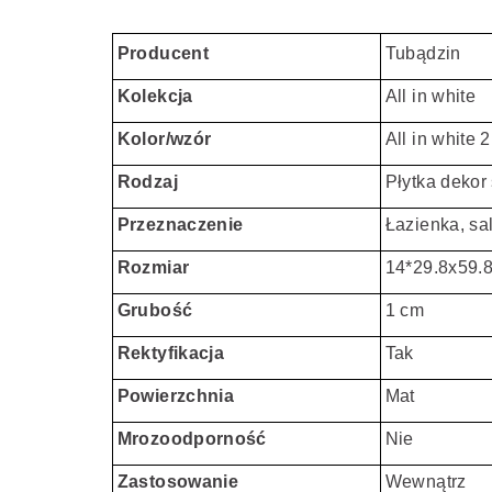
Producent
Tubądzin
Kolekcja
All in white
Kolor/wzór
All in white 2
Rodzaj
Płytka dekor 
Przeznaczenie
Łazienka, sal
Rozmiar
14*29.8x59.8
Grubość
1 cm
Rektyfikacja
Tak
Powierzchnia
Mat
Mrozoodporność
Nie
Zastosowanie
Wewnątrz