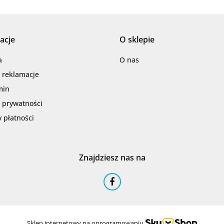
acje
O sklepie
Barwolf
a
O nas
i reklamacje
min
a prywatności
 płatności
Cerambell
Znajdziesz nas na
Ceramfix
Sklep internetowy na oprogramowaniu