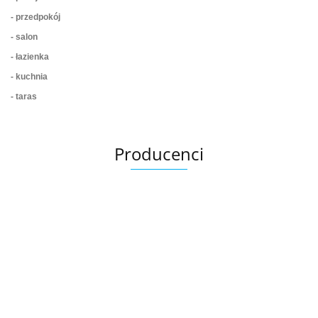
- przedpokój
- salon
- łazienka
- kuchnia
- taras
Producenci
Ariana