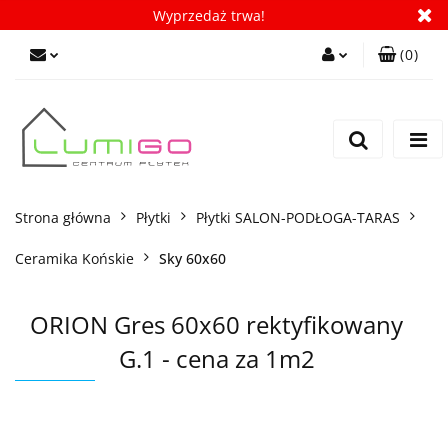
Wyprzedaż trwa!
(
0
)
Zaloguj się
Zarejestruj się
Dodaj zgłoszenie
Zgody cookies
Strona główna
Płytki
Płytki SALON-PODŁOGA-TARAS
Ceramika Końskie
Sky 60x60
ORION Gres 60x60 rektyfikowany
G.1 - cena za 1m2