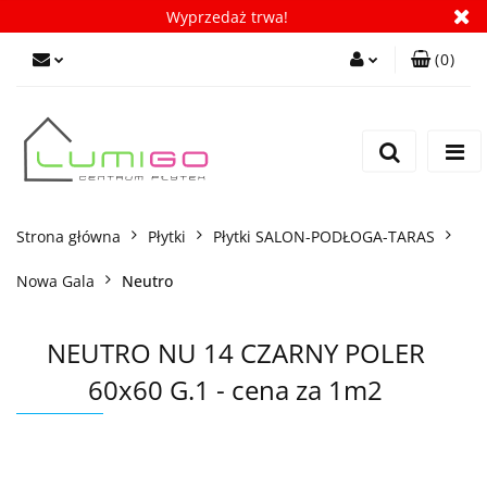
Wyprzedaż trwa!
(
0
)
Zaloguj się
Zarejestruj się
Dodaj zgłoszenie
Zgody cookies
Strona główna
Płytki
Płytki SALON-PODŁOGA-TARAS
Nowa Gala
Neutro
NEUTRO NU 14 CZARNY POLER
60x60 G.1 - cena za 1m2