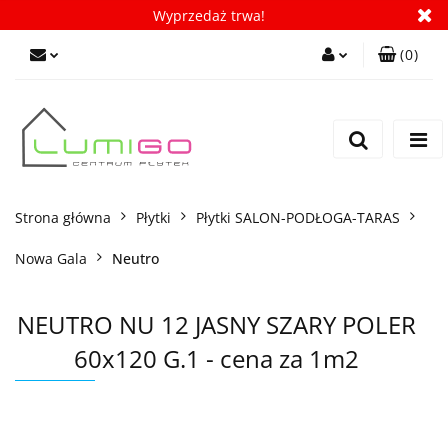
Wyprzedaż trwa!
(
0
)
Zaloguj się
Zarejestruj się
Dodaj zgłoszenie
Zgody cookies
Strona główna
Płytki
Płytki SALON-PODŁOGA-TARAS
Nowa Gala
Neutro
NEUTRO NU 12 JASNY SZARY POLER
60x120 G.1 - cena za 1m2