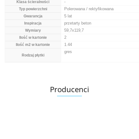
-
Klasa ścieralności
Polerowana / rektyfikowana
Typ powierzchni
5 lat
Gwarancja
przetarty beton
Inspiracja
59,7x119,7
Wymiary
2
Ilość w kartonie
1.44
Ilość m2 w kartonie
gres
Rodzaj płytki
Producenci
Ariana