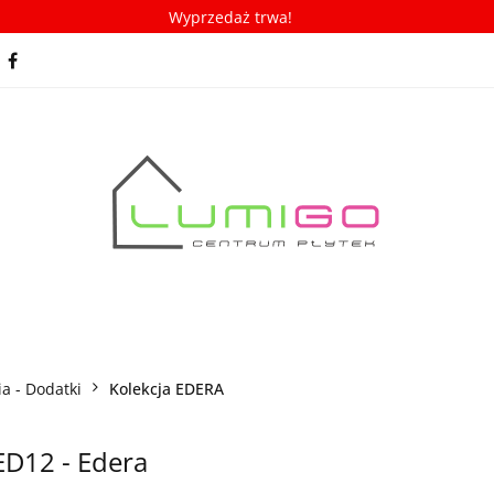
Wyprzedaż trwa!
spiracje
Porady/ABC płytek
Nowości
Bestseller
racje
Porady/ABC płytek
Nowości
Bestsellery
a - Dodatki
Kolekcja EDERA
D12 - Edera