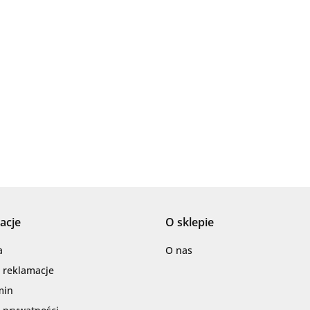
Ariana
AZTECA
acje
O sklepie
Barwolf
a
O nas
i reklamacje
min