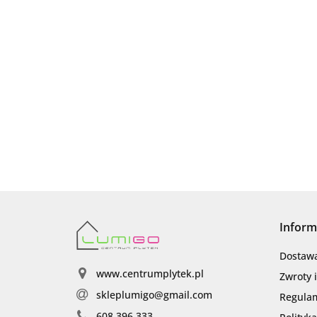
Inform
Dostaw
www.centrumplytek.pl
Zwroty 
skleplumigo@gmail.com
Regula
608 396 333