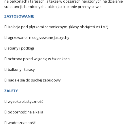
na balkonach i tarasach, a także w obszarach narażonych na działanie
substancji chemicznych, takich jak kuchnie przemysłowe
ZASTOSOWANIE

izolacja pod płytkami ceramicznymi (klasy obciążeń A1 i A2)

ogrzewane i nieogrzewane jastrychy

ściany i podłogi

ochrona przed wilgocią w łazienkach

balkony i tarasy

nadaje się do suchej zabudowy
ZALETY

wysoka elastyczność

odporność na alkalia

wodoszczelność