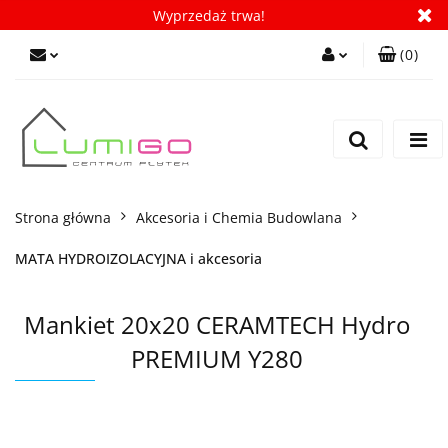
Wyprzedaż trwa!
(
0
)
Zaloguj się
Zarejestruj się
Dodaj zgłoszenie
Zgody cookies
Strona główna
Akcesoria i Chemia Budowlana
MATA HYDROIZOLACYJNA i akcesoria
Mankiet 20x20 CERAMTECH Hydro
PREMIUM Y280