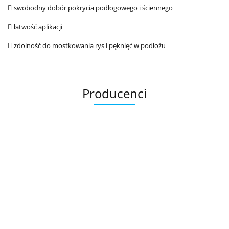

swobodny dobór pokrycia podłogowego i ściennego

łatwość aplikacji

zdolność do mostkowania rys i pęknięć w podłożu
Producenci
Ariana