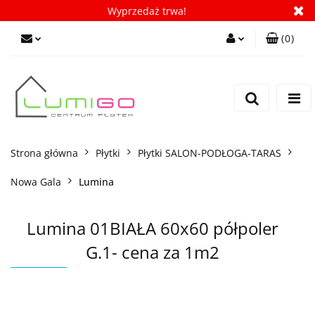
Wyprzedaż trwa!
(
0
)
Zaloguj się
Zarejestruj się
Dodaj zgłoszenie
Zgody cookies
Strona główna
Płytki
Płytki SALON-PODŁOGA-TARAS
Nowa Gala
Lumina
Lumina 01BIAŁA 60x60 półpoler
G.1- cena za 1m2