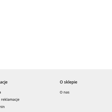
Ariana
AZTECA
acje
O sklepie
Barwolf
a
O nas
i reklamacje
min