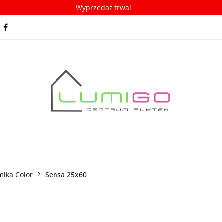
Wyprzedaż trwa!
spiracje
Porady/ABC płytek
Nowości
Bestseller
racje
Porady/ABC płytek
Nowości
Bestsellery
mika Color
Sensa 25x60