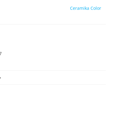
Ceramika Color
7
y