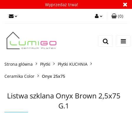
Wyprzedaż trwa!
(
0
)
Zaloguj się
Zarejestruj się
Dodaj zgłoszenie
Zgody cookies
Strona główna
Płytki
Płytki KUCHNIA
Ceramika Color
Onyx 25x75
Listwa szklana Onyx Brown 2,5x75
G.1