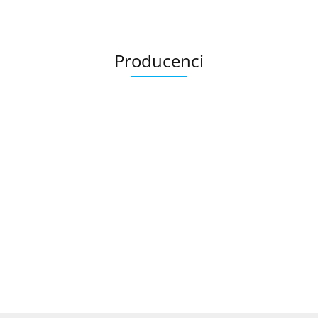
Producenci
Ariana
AZTECA