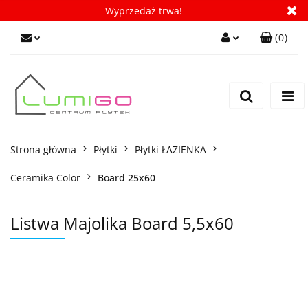
Wyprzedaż trwa!
(
0
)
Zaloguj się
Zarejestruj się
Dodaj zgłoszenie
Zgody cookies
Strona główna
Płytki
Płytki ŁAZIENKA
Ceramika Color
Board 25x60
Listwa Majolika Board 5,5x60