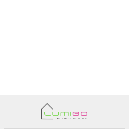
Ariana
AZTECA
Barwolf