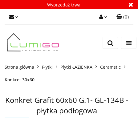
Wyprzedaż trwa!
(
0
)
Zaloguj się
Zarejestruj się
Dodaj zgłoszenie
Zgody cookies
Strona główna
Płytki
Płytki ŁAZIENKA
Ceramstic
Konkret 30x60
Konkret Grafit 60x60 G.1- GL-134B -
płytka podłogowa