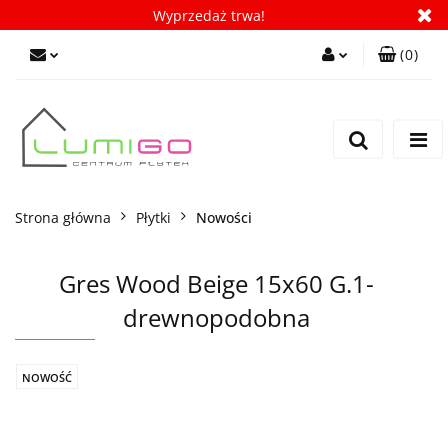
Wyprzedaż trwa!
(
0
)
Zaloguj się
Zarejestruj się
Dodaj zgłoszenie
Zgody cookies
Strona główna
Płytki
Nowości
Gres Wood Beige 15x60 G.1-
drewnopodobna
NOWOŚĆ