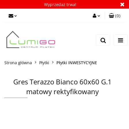
Wyprzedaż trwa!
(
0
)
Zaloguj się
Zarejestruj się
Dodaj zgłoszenie
Zgody cookies
Strona główna
Płytki
Płytki INWESTYCYJNE
Gres Terazzo Bianco 60x60 G.1
matowy rektyfikowany