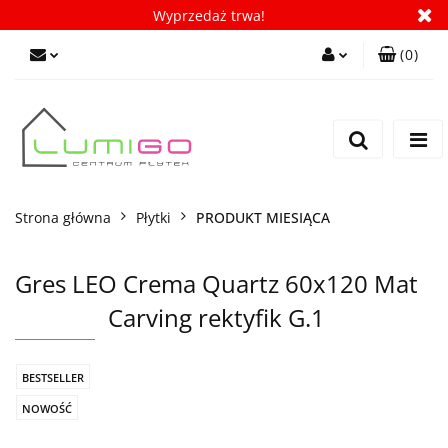
Wyprzedaż trwa!
(
0
)
Zaloguj się
Zarejestruj się
Dodaj zgłoszenie
Zgody cookies
Strona główna
Płytki
PRODUKT MIESIĄCA
Gres LEO Crema Quartz 60x120 Mat
Carving rektyfik G.1
BESTSELLER
NOWOŚĆ