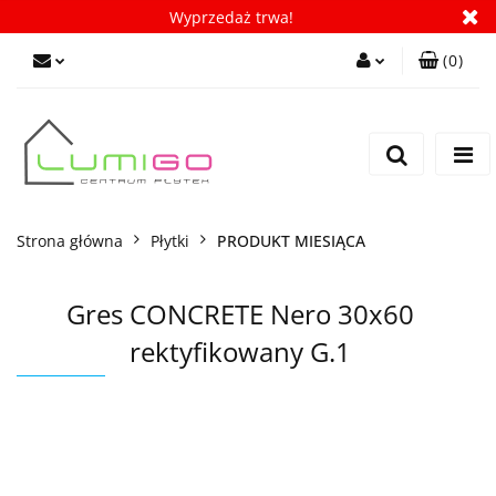
Wyprzedaż trwa!
(
0
)
Zaloguj się
Zarejestruj się
Dodaj zgłoszenie
Zgody cookies
Strona główna
Płytki
PRODUKT MIESIĄCA
Gres CONCRETE Nero 30x60
rektyfikowany G.1