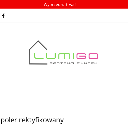
Wyprzedaż trwa!
spiracje
Porady/ABC płytek
Nowości
Bestseller
racje
Porady/ABC płytek
Nowości
Bestsellery
 poler rektyfikowany