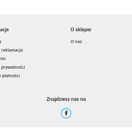
acje
O sklepie
Barwolf
a
O nas
i reklamacje
min
a prywatności
 płatności
Cerambell
Znajdziesz nas na
Ceramfix