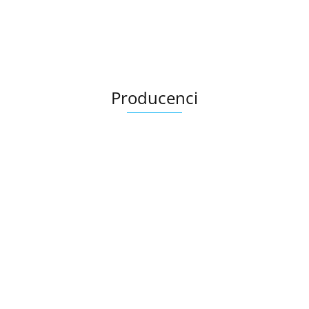
Producenci
Ariana
AZTECA