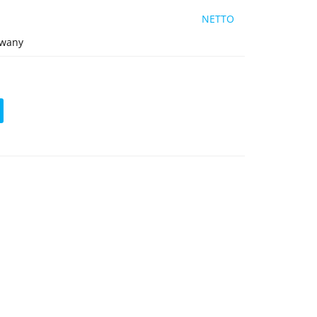
NETTO
owany
ć