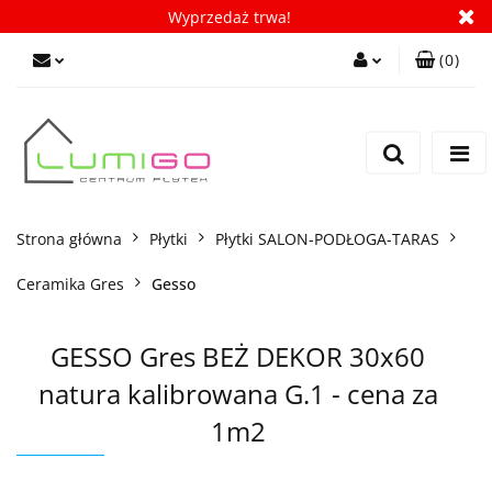
Wyprzedaż trwa!
(
0
)
Zaloguj się
Zarejestruj się
Dodaj zgłoszenie
Zgody cookies
Strona główna
Płytki
Płytki SALON-PODŁOGA-TARAS
Ceramika Gres
Gesso
GESSO Gres BEŻ DEKOR 30x60
natura kalibrowana G.1 - cena za
1m2