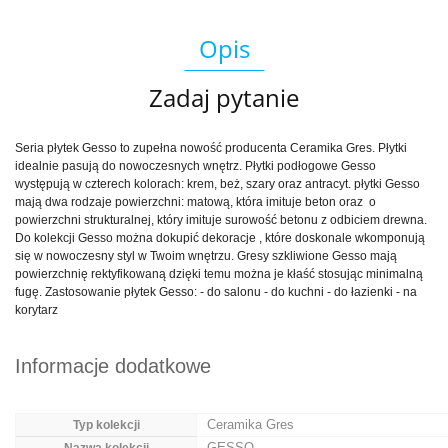
Opis
Zadaj pytanie
Seria płytek Gesso to zupełna nowość producenta Ceramika Gres. Płytki
idealnie pasują do nowoczesnych wnętrz. Płytki podłogowe Gesso
występują w czterech kolorach: krem, beż, szary oraz antracyt. płytki Gesso
mają dwa rodzaje powierzchni: matową, która imituje beton oraz o
powierzchni strukturalnej, który imituje surowość betonu z odbiciem drewna.
Do kolekcji Gesso można dokupić dekoracje , które doskonale wkomponują
się w nowoczesny styl w Twoim wnętrzu. Gresy szkliwione Gesso mają
powierzchnię rektyfikowaną dzięki temu można je kłaść stosując minimalną
fugę. Zastosowanie płytek Gesso: - do salonu - do kuchni - do łazienki - na
korytarz
Informacje dodatkowe
Ceramika Gres
Typ kolekcji
GESSO