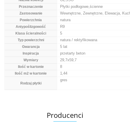
Nazwa kolekcji
Płytki podłogowe,ścienne
Przeznaczenie
Wewnętrzne, Zewnętrzne, Elewacja, Kuch
Zastosowanie
natura
Powierzchnia
R9
Antypoślizgowość
5
Klasa ścieralności
natura / rektyfikowana
Typ powierzchni
5 lat
Gwarancja
przetarty beton
Inspiracja
29,7x59,7
Wymiary
8
Ilość w kartonie
1,44
Ilość m2 w kartonie
gres
Rodzaj płytki
Producenci