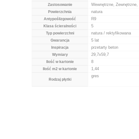
Wewnętrzne, Zewnętrzne, 
Zastosowanie
natura
Powierzchnia
R9
Antypoślizgowość
5
Klasa ścieralności
natura / rektyfikowana
Typ powierzchni
5 lat
Gwarancja
przetarty beton
Inspiracja
29,7x59,7
Wymiary
8
Ilość w kartonie
1,44
Ilość m2 w kartonie
gres
Rodzaj płytki