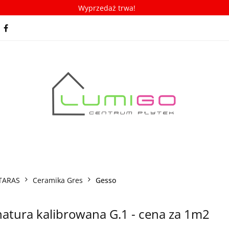
Wyprzedaż trwa!
spiracje
Porady/ABC płytek
Nowości
Bestseller
racje
Porady/ABC płytek
Nowości
Bestsellery
TARAS
Ceramika Gres
Gesso
tura kalibrowana G.1 - cena za 1m2