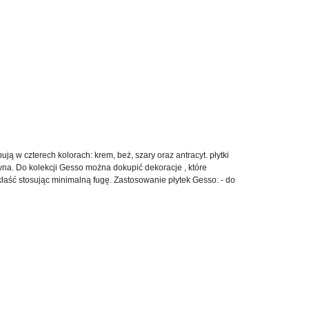
 w czterech kolorach: krem, beż, szary oraz antracyt. płytki
wna. Do kolekcji Gesso można dokupić dekoracje , które
aść stosując minimalną fugę. Zastosowanie płytek Gesso: - do