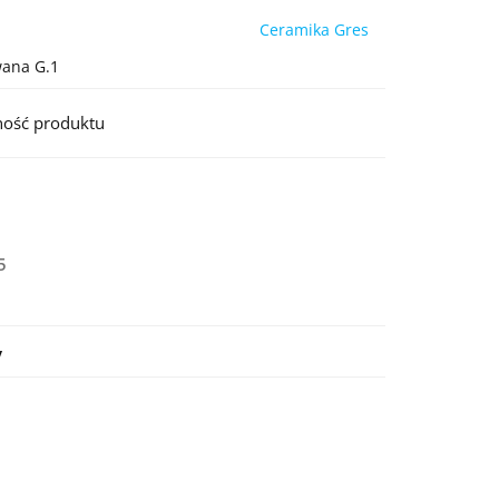
Ceramika Gres
wana G.1
ność produktu
5
y