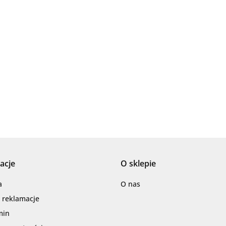
Ariana
AZTECA
acje
O sklepie
Barwolf
a
O nas
i reklamacje
min