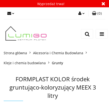
Wyprzedaż trwa!
(
0
)
Zaloguj się
Zarejestruj się
Dodaj zgłoszenie
Zgody cookies
Strona główna
Akcesoria i Chemia Budowlana
Kleje i chemia budowlana
Grunty
FORMPLAST KOLOR środek
gruntująco-koloryzujący MEEX 3
litry