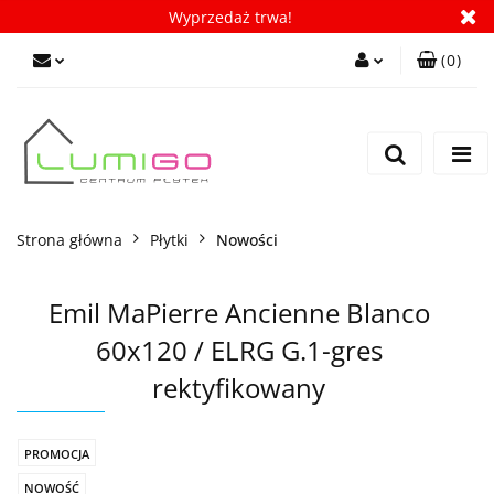
Wyprzedaż trwa!
(
0
)
Zaloguj się
Zarejestruj się
Dodaj zgłoszenie
Zgody cookies
Strona główna
Płytki
Nowości
Emil MaPierre Ancienne Blanco
60x120 / ELRG G.1-gres
rektyfikowany
PROMOCJA
NOWOŚĆ