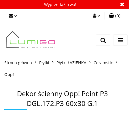
Wyprzedaż trwa!
(
0
)
Zaloguj się
Zarejestruj się
Dodaj zgłoszenie
Zgody cookies
Strona główna
Płytki
Płytki ŁAZIENKA
Ceramstic
Opp!
Dekor ścienny Opp! Point P3
DGL.172.P3 60x30 G.1