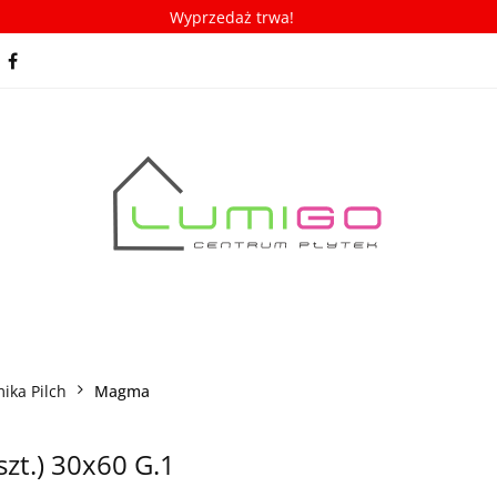
Wyprzedaż trwa!
spiracje
Porady/ABC płytek
Nowości
Bestseller
racje
Porady/ABC płytek
Nowości
Bestsellery
ika Pilch
Magma
zt.) 30x60 G.1