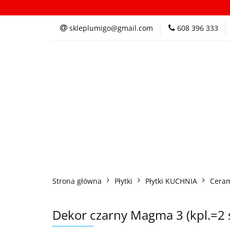
Kategorie
In
skleplumigo@gmail.com
608 396 333
Kategorie
Inspi
Strona główna
Płytki
Płytki KUCHNIA
Ceram
Dekor czarny Magma 3 (kpl.=2 s