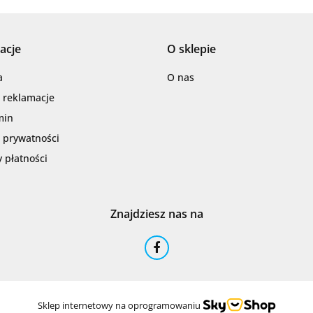
acje
O sklepie
Barwolf
a
O nas
i reklamacje
min
a prywatności
 płatności
Cerambell
Znajdziesz nas na
Ceramfix
Sklep internetowy na oprogramowaniu