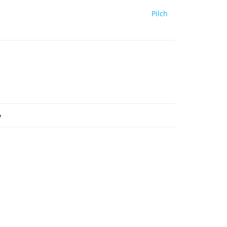
Pilch
y