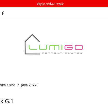
Wyprzedaż trwa!
spiracje
Porady/ABC płytek
Nowości
Bestseller
racje
Porady/ABC płytek
Nowości
Bestsellery
ika Color
Java 25x75
k G.1