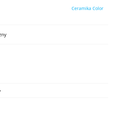
Ceramika Color
zny
y