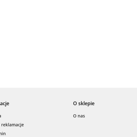
Ariana
AZTECA
acje
O sklepie
Barwolf
a
O nas
i reklamacje
min