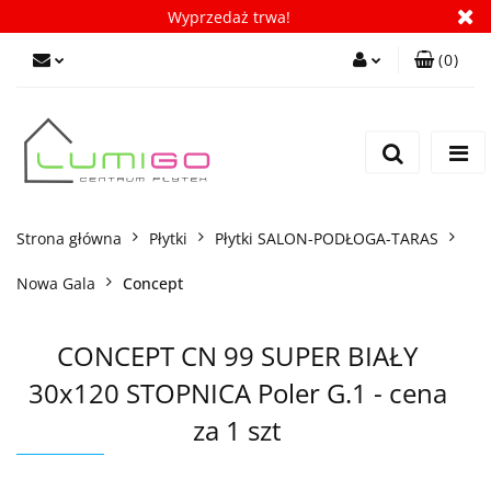
Wyprzedaż trwa!
(
0
)
Zaloguj się
Zarejestruj się
Dodaj zgłoszenie
Zgody cookies
Strona główna
Płytki
Płytki SALON-PODŁOGA-TARAS
Nowa Gala
Concept
CONCEPT CN 99 SUPER BIAŁY
30x120 STOPNICA Poler G.1 - cena
za 1 szt