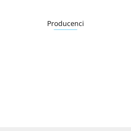
Producenci
Ariana
AZTECA