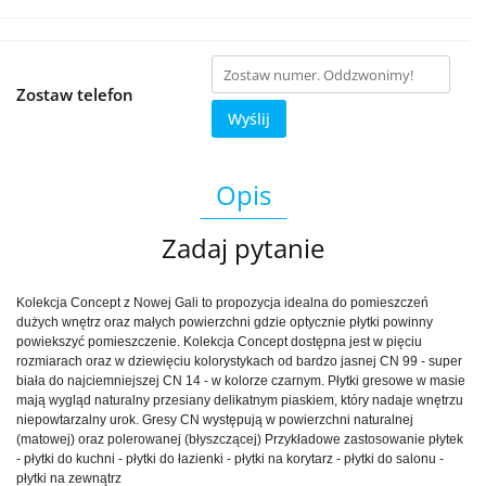
Zostaw telefon
Wyślij
Opis
Zadaj pytanie
Kolekcja Concept z Nowej Gali to propozycja idealna do pomieszczeń
dużych wnętrz oraz małych powierzchni gdzie optycznie płytki powinny
powiekszyć pomieszczenie. Kolekcja Concept dostępna jest w pięciu
rozmiarach oraz w dziewięciu kolorystykach od bardzo jasnej CN 99 - super
biała do najciemniejszej CN 14 - w kolorze czarnym. Płytki gresowe w masie
mają wygląd naturalny przesiany delikatnym piaskiem, który nadaje wnętrzu
niepowtarzalny urok. Gresy CN występują w powierzchni naturalnej
(matowej) oraz polerowanej (błyszczącej) Przykładowe zastosowanie płytek
- płytki do kuchni - płytki do łazienki - płytki na korytarz - płytki do salonu -
płytki na zewnątrz