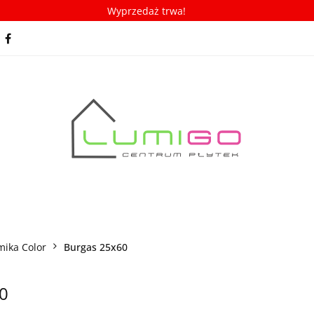
Wyprzedaż trwa!
spiracje
Porady/ABC płytek
Nowości
Bestseller
racje
Porady/ABC płytek
Nowości
Bestsellery
mika Color
Burgas 25x60
0