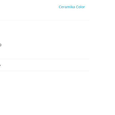
Ceramika Color
9
y