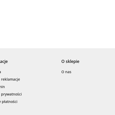
AZTECA
acje
O sklepie
Barwolf
a
O nas
i reklamacje
min
a prywatności
 płatności
Cerambell