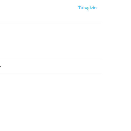
Tubądzin
y