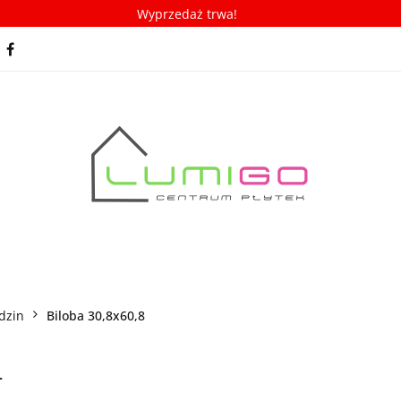
Wyprzedaż trwa!
spiracje
Porady/ABC płytek
Nowości
Bestseller
racje
Porady/ABC płytek
Nowości
Bestsellery
dzin
Biloba 30,8x60,8
4