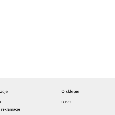
Ariana
AZTECA
acje
O sklepie
Barwolf
a
O nas
i reklamacje