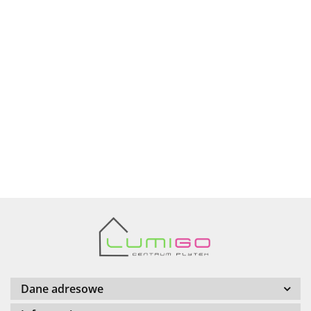
Ariana
AZTECA
Barwolf
Dane adresowe