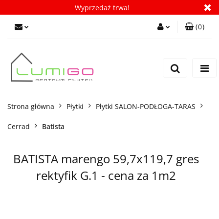
Wyprzedaż trwa!
(
0
)
Zaloguj się
Zarejestruj się
Dodaj zgłoszenie
Zgody cookies
Strona główna
Płytki
Płytki SALON-PODŁOGA-TARAS
Cerrad
Batista
BATISTA marengo 59,7x119,7 gres
rektyfik G.1 - cena za 1m2