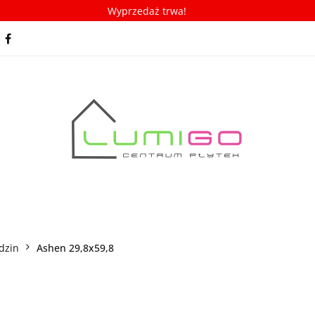
Wyprzedaż trwa!
spiracje
Porady/ABC płytek
Nowości
Bestseller
racje
Porady/ABC płytek
Nowości
Bestsellery
dzin
Ashen 29,8x59,8