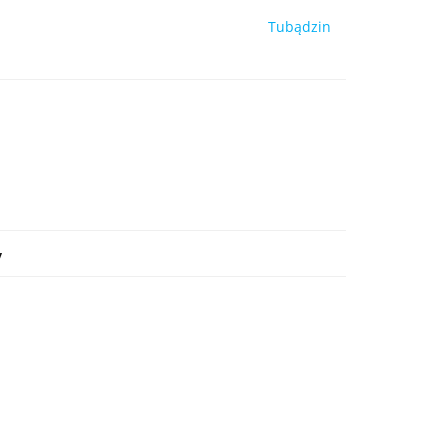
Tubądzin
y