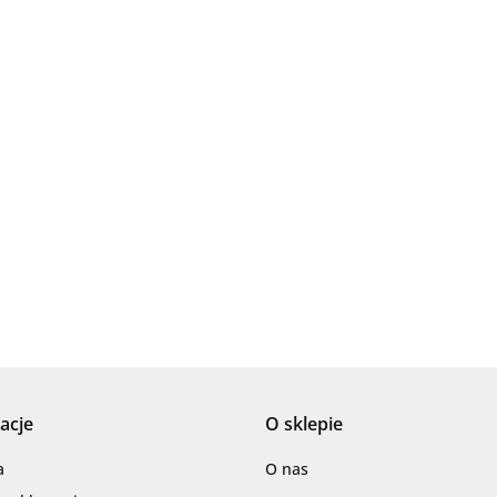
Ariana
AZTECA
acje
O sklepie
Barwolf
a
O nas