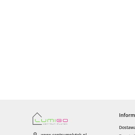
Inform
Dostaw
www.centrumplytek.pl