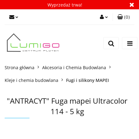
Wyprzedaż trwa!
(
0
)
Zaloguj się
Zarejestruj się
Dodaj zgłoszenie
Zgody cookies
Strona główna
Akcesoria i Chemia Budowlana
Kleje i chemia budowlana
Fugi i silikony MAPEI
"ANTRACYT" Fuga mapei Ultracolor
114 - 5 kg