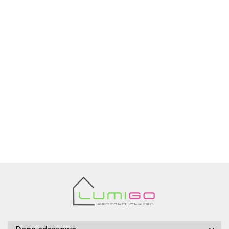
Ariana
AZTECA
Barwolf