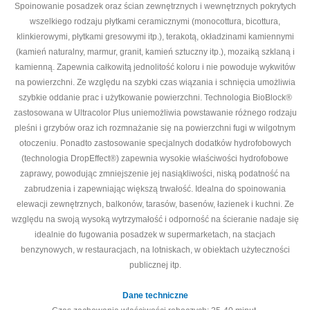
Spoinowanie posadzek oraz ścian zewnętrznych i wewnętrznych pokrytych
wszelkiego rodzaju płytkami ceramicznymi (monocottura, bicottura,
klinkierowymi, płytkami gresowymi itp.), terakotą, okładzinami kamiennymi
(kamień naturalny, marmur, granit, kamień sztuczny itp.), mozaiką szklaną i
kamienną. Zapewnia całkowitą jednolitość koloru i nie powoduje wykwitów
na powierzchni. Ze względu na szybki czas wiązania i schnięcia umożliwia
szybkie oddanie prac i użytkowanie powierzchni. Technologia BioBlock®
zastosowana w Ultracolor Plus uniemożliwia powstawanie różnego rodzaju
pleśni i grzybów oraz ich rozmnażanie się na powierzchni fugi w wilgotnym
otoczeniu. Ponadto zastosowanie specjalnych dodatków hydrofobowych
(technologia DropEffect®) zapewnia wysokie właściwości hydrofobowe
zaprawy, powodując zmniejszenie jej nasiąkliwości, niską podatność na
zabrudzenia i zapewniając większą trwałość. Idealna do spoinowania
elewacji zewnętrznych, balkonów, tarasów, basenów, łazienek i kuchni. Ze
względu na swoją wysoką wytrzymałość i odporność na ścieranie nadaje się
idealnie do fugowania posadzek w supermarketach, na stacjach
benzynowych, w restauracjach, na lotniskach, w obiektach użyteczności
publicznej itp.
Dane techniczne