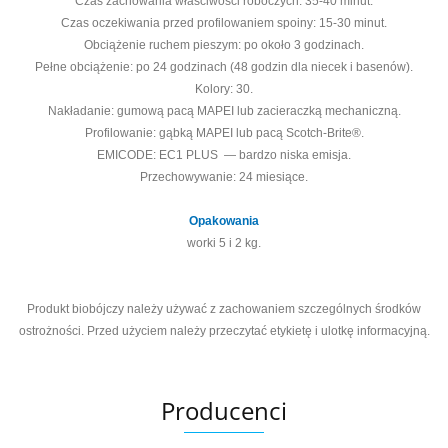
Czas zachowania właściwości roboczych: 35-40 minut.
Czas oczekiwania przed profilowaniem spoiny: 15-30 minut.
Obciążenie ruchem pieszym: po około 3 godzinach.
Pełne obciążenie: po 24 godzinach (48 godzin dla niecek i basenów).
Kolory: 30.
Nakładanie: gumową pacą MAPEI lub zacieraczką mechaniczną.
Profilowanie: gąbką MAPEI lub pacą Scotch-Brite®.
EMICODE: EC1 PLUS — bardzo niska emisja.
Przechowywanie: 24 miesiące.
Opakowania
worki 5 i 2 kg.
Produkt biobójczy należy używać z zachowaniem szczególnych środków
ostrożności. Przed użyciem należy przeczytać etykietę i ulotkę informacyjną.
Producenci